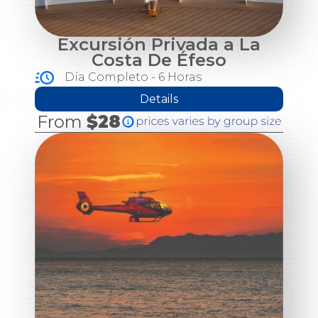
Excursión Privada a La
Costa De Éfeso
Día Completo - 6 Horas
Details
From
$28