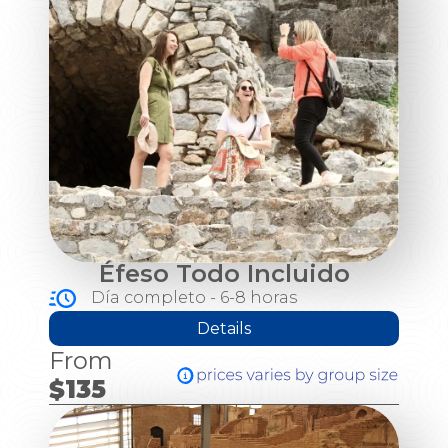
Éfeso Todo Incluido
Día completo - 6-8 horas
Details
From
$135