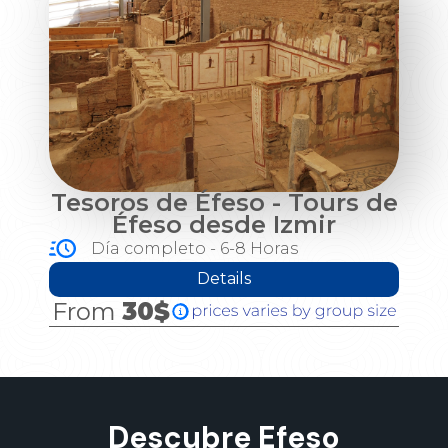
Tesoros de Éfeso - Tours de
Éfeso desde Izmir
Día completo - 6-8 Horas
Details
From
30$
Descubre Efeso