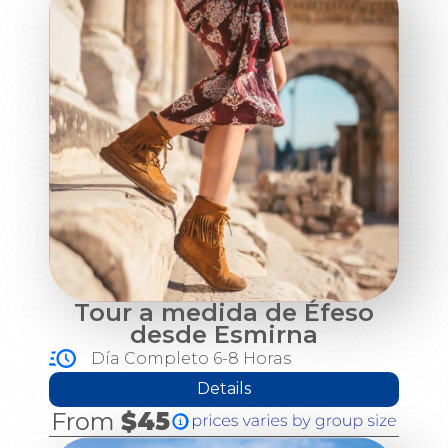
Tour a medida de Éfeso
desde Esmirna
Día Completo 6-8 Horas
Details
From
$45