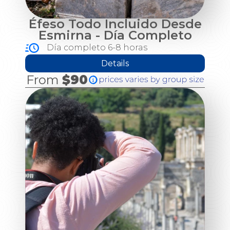
Éfeso Todo Incluido Desde
Esmirna - Día Completo
Día completo 6-8 horas
Details
From
$90