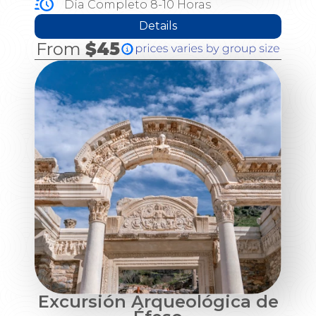
Día Completo 8-10 Horas
Details
From
$45
Excursión Arqueológica de