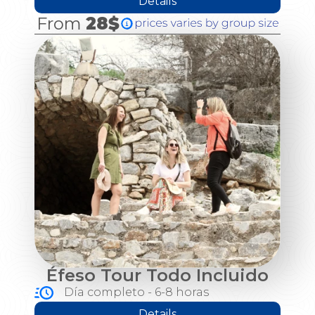
Details
From
28$
Éfeso Tour Todo Incluido
Día completo - 6-8 horas
Details