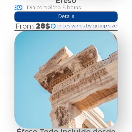
Éfeso
Día completo-8 horas
Details
From
28$
Éfeso Todo Incluido desde