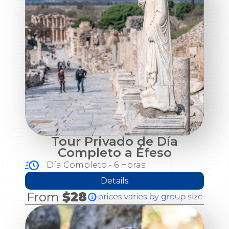
Tour Privado de Día
Completo a Éfeso
Día Completo - 6 Horas
Details
From
$28