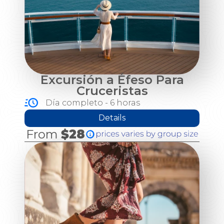
Excursión a Éfeso Para
Cruceristas
Día completo - 6 horas
Details
From
$28